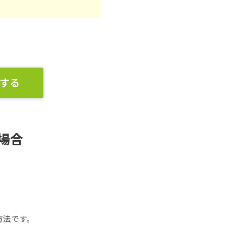
する
場合
方法です。