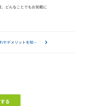
ば、どんなことでもお気軽に
家を解体して売却する流れやデメリットを知りたい！解体費用の見積も富商不動産にお任せください！...
談する