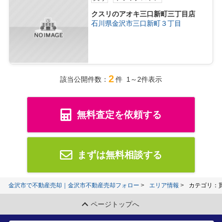
クスリのアオキ三口新町三丁目店
石川県金沢市三口新町３丁目
2
該当公開件数：
件 1～2件表示
無料査定を依頼する
まずは無料相談する
金沢市で不動産売却｜金沢市不動産売却フォロー
エリア情報
カテゴリ：
ページトップへ