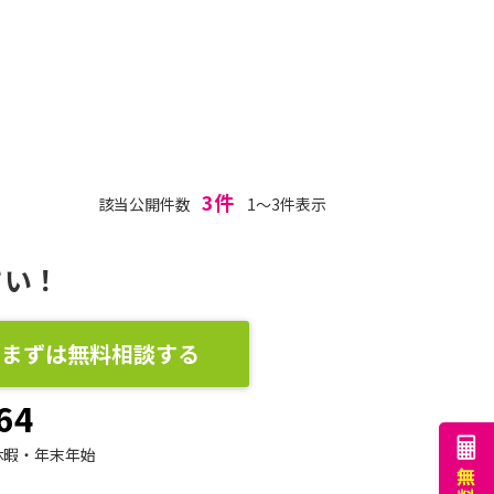
3件
該当公開件数
1～3件表示
さい！
まずは無料相談する
64
休暇・年末年始