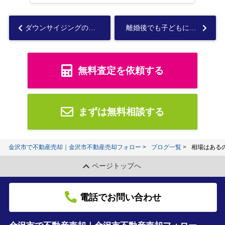
ダウンサイジングの買い替えが増えている理由は？マンションが人気？...
離婚後でも子どもに不動産の相続権はある？トラブルを避ける方法とは...
無料査定を依頼する
まずは無料相談する
金沢市で不動産売却｜金沢市不動産売却フォロー
ブログ一覧
相場はある
ページトップへ
電話でお問い合わせ