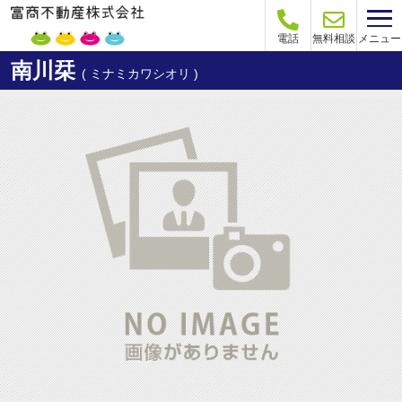
メニュー
電話
無料相談
南川栞
( ミナミカワシオリ )